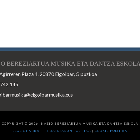
IO BEREZIARTUA MUSIKA ETA DANTZA ESKOL
Agirreren Plaza 4, 20870 Elgoibar, Gipuzkoa
 742 145
oibarmusika@elgoibarmusika.eus
COPYRIGHT © 2026 INAZIO BEREZIARTUA MUSIKA ETA DANTZA ESKOLA
LEGE OHARRA
|
PRIBATUTASUN POLITIKA
|
COOKIE POLITIKA