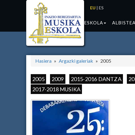
EU
|
ES
ESKOLA
ALBISTE
Hasiera
Argazki galeriak
2005
2005
2009
2015-2016 DANTZA
20
2017-2018 MUSIKA