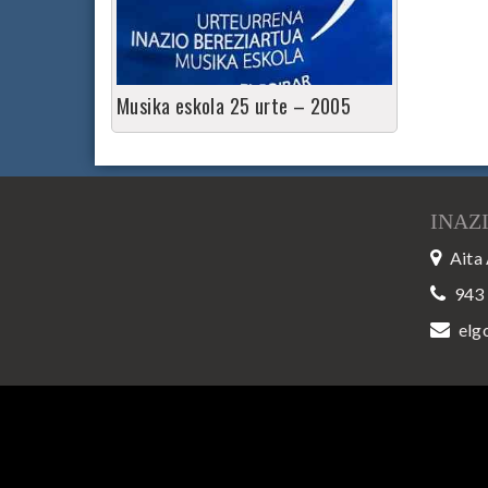
Musika eskola 25 urte – 2005
INAZ
Aita 
943
elg