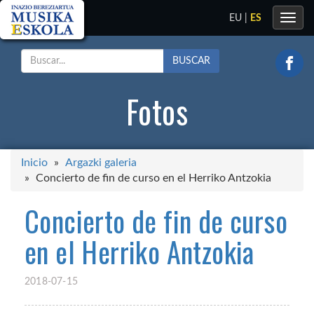
Toggle
EU
|
ES
navig
BUSCAR
Fotos
Inicio
Argazki galeria
Concierto de fin de curso en el Herriko Antzokia
Concierto de fin de curso
en el Herriko Antzokia
2018-07-15