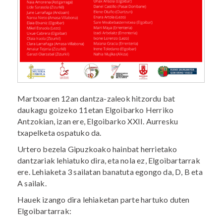
Martxoaren 12an dantza-zaleok hitzordu bat
daukagu goizeko 11etan Elgoibarko Herriko
Antzokian, izan ere, Elgoibarko XXII. Aurresku
txapelketa ospatuko da.
Urtero bezela Gipuzkoako hainbat herrietako
dantzariak lehiatuko dira, eta nola ez, Elgoibartarrak
ere. Lehiaketa 3 sailatan banatuta egongo da, D, B eta
A sailak.
Hauek izango dira lehiaketan parte hartuko duten
Elgoibartarrak: