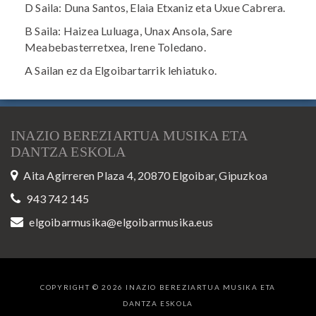
D Saila: Duna Santos, Elaia Etxaniz eta Uxue Cabrera.
B Saila: Haizea Luluaga, Unax Ansola, Sare
Meabebasterretxea, Irene Toledano.
A Sailan ez da Elgoibartarrik lehiatuko.
INAZIO BEREZIARTUA MUSIKA ETA
DANTZA ESKOLA
Aita Agirreren Plaza 4, 20870 Elgoibar, Gipuzkoa
943 742 145
elgoibarmusika@elgoibarmusika.eus
COPYRIGHT © 2026 INAZIO BEREZIARTUA MUSIKA ETA
DANTZA ESKOLA