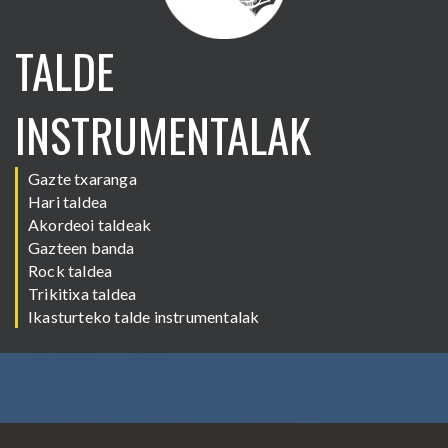
TALDE
INSTRUMENTALAK
Gazte txaranga
Hari taldea
Akordeoi taldeak
Gazteen banda
Rock taldea
Trikitixa taldea
Ikasturteko talde instrumentalak