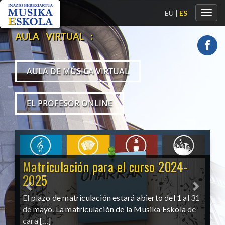
EU
|
ES
Toggl
navig
AULA VIRTUAL :
AULA DE MÚSICA VIRTUAL
EL PROFESOR ONLINE
Matriculación para el curso 2024-
2025
El plazo de matriculación estará abierto del 1 al 31
de mayo. La matriculación de la Musika Eskola de
cara […]