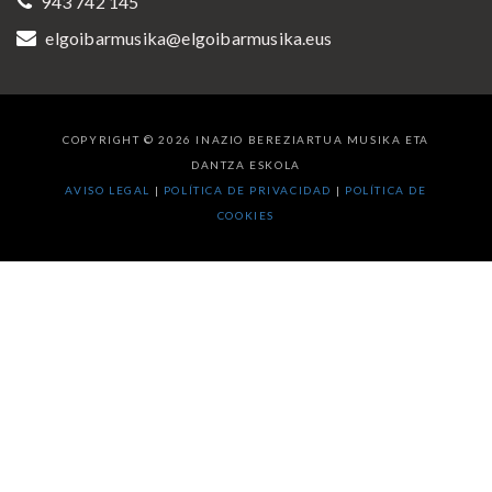
943 742 145
elgoibarmusika@elgoibarmusika.eus
COPYRIGHT © 2026 INAZIO BEREZIARTUA MUSIKA ETA
DANTZA ESKOLA
AVISO LEGAL
|
POLÍTICA DE PRIVACIDAD
|
POLÍTICA DE
COOKIES