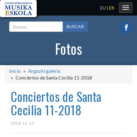
EU
|
ES
Toggl
navig
BUSCAR
Fotos
Inicio
Argazki galeria
Conciertos de Santa Cecilia 11-2018
Conciertos de Santa
Cecilia 11-2018
2018-12-12