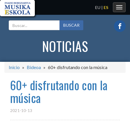
EU
|
ES
Toggl
navig
BUSCAR
NOTICIAS
Inicio
Bideoa
60+ disfrutando con la música
60+ disfrutando con la
música
2021-10-13