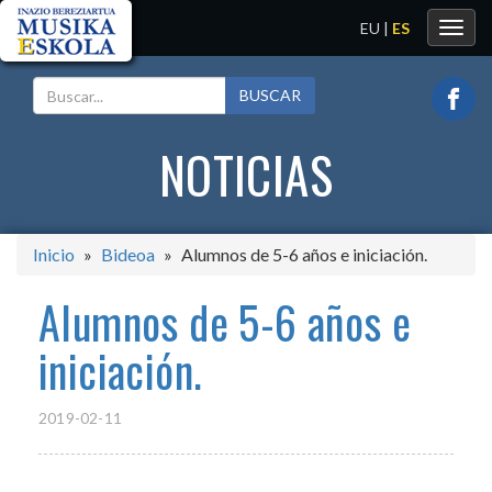
EU
|
ES
Toggl
navig
BUSCAR
NOTICIAS
Inicio
Bideoa
Alumnos de 5-6 años e iniciación.
Alumnos de 5-6 años e
iniciación.
2019-02-11