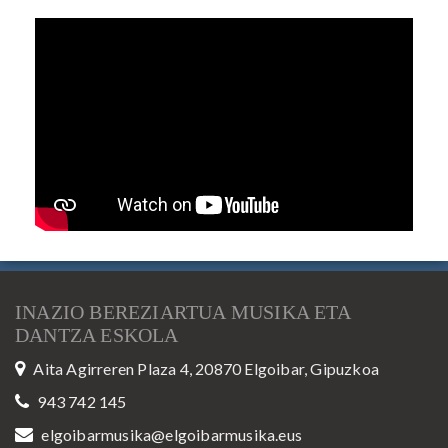
INAZIO BEREZIARTUA MUSIKA ETA
DANTZA ESKOLA
Aita Agirreren Plaza 4, 20870 Elgoibar, Gipuzkoa
943 742 145
elgoibarmusika@elgoibarmusika.eus