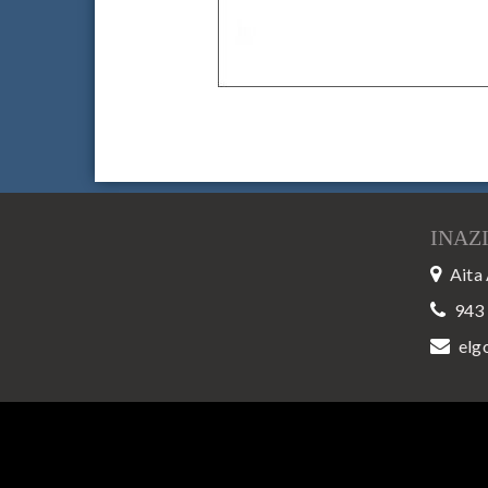
INAZ
Aita 
943
elg