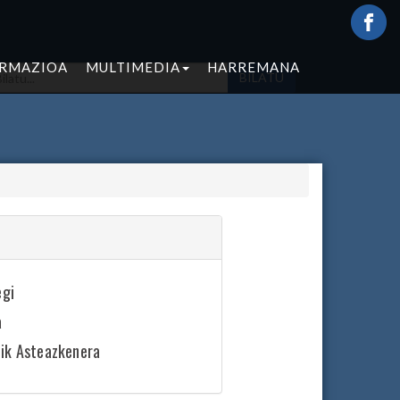
ORMAZIOA
MULTIMEDIA
HARREMANA
BILATU
egi
a
tik Asteazkenera