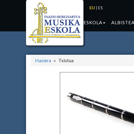
EU
|
ES
ESKOLA
ALBISTE
Hasiera
Txistua