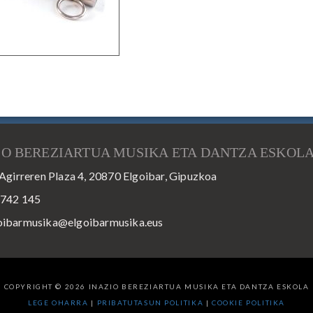
IO BEREZIARTUA MUSIKA ETA DANTZA ESKOL
Agirreren Plaza 4, 20870 Elgoibar, Gipuzkoa
 742 145
oibarmusika@elgoibarmusika.eus
COPYRIGHT © 2026 INAZIO BEREZIARTUA MUSIKA ETA DANTZA ESKOLA
LEGE OHARRA
|
PRIBATUTASUN POLITIKA
|
COOKIE POLITIKA