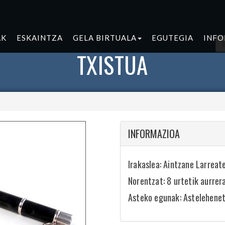
AK
ESKAINTZA
GELA BIRTUALA
EGUTEGIA
INF
TXISTUA
INFORMAZIOA
Irakaslea: Aintzane Larreat
Norentzat: 8 urtetik aurrer
Asteko egunak: Astelehene