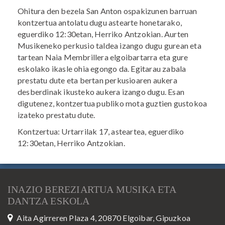
Ohitura den bezela San Anton ospakizunen barruan
kontzertua antolatu dugu astearte honetarako,
eguerdiko 12:30etan, Herriko Antzokian. Aurten
Musikeneko perkusio taldea izango dugu gurean eta
tartean Naia Membrillera elgoibartarra eta gure
eskolako ikasle ohia egongo da. Egitarau zabala
prestatu dute eta bertan perkusioaren aukera
desberdinak ikusteko aukera izango dugu. Esan
digutenez, kontzertua publiko mota guztien gustokoa
izateko prestatu dute.
Kontzertua: Urtarrilak 17, asteartea, eguerdiko
12:30etan, Herriko Antzokian.
INAZIO BEREZIARTUA MUSIKA ETA
DANTZA ESKOLA
Aita Agirreren Plaza 4, 20870 Elgoibar, Gipuzkoa