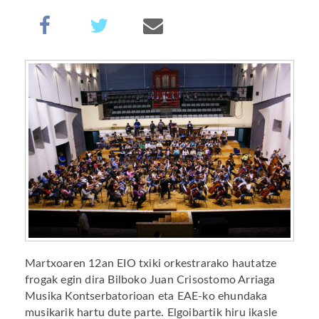
Martxoaren 12an EIO txiki orkestrarako hautatze
frogak egin dira Bilboko Juan Crisostomo Arriaga
Musika Kontserbatorioan eta EAE-ko ehundaka
musikarik hartu dute parte. Elgoibartik hiru ikasle