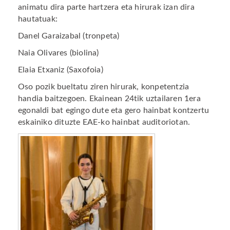
animatu dira parte hartzera eta hirurak izan dira
hautatuak:
Danel Garaizabal (tronpeta)
Naia Olivares (biolina)
Elaia Etxaniz (Saxofoia)
Oso pozik bueltatu ziren hirurak, konpetentzia
handia baitzegoen. Ekainean 24tik uztailaren 1era
egonaldi bat egingo dute eta gero hainbat kontzertu
eskainiko dituzte EAE-ko hainbat auditoriotan.