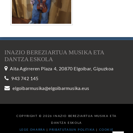
INAZIO BEREZIARTUA MUSIKA ETA
DANTZA ESKOLA
Aita Agirreren Plaza 4, 20870 Elgoibar, Gipuzkoa
943 742 145
elgoibarmusika@elgoibarmusika.eus
COPYRIGHT © 2026 INAZIO BEREZIARTUA MUSIKA ETA
DANTZA ESKOLA
LEGE OHARRA
|
PRIBATUTASUN POLITIKA
|
COOKIE