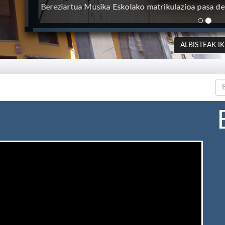
Bereziartua Musika Eskolako matrikulazioa pasa den 
ALBISTEAK IK