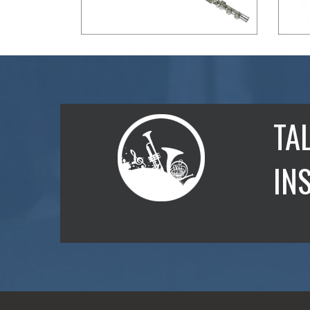
TA
IN