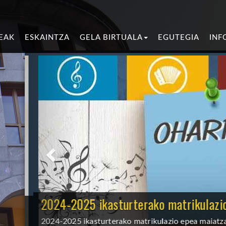
EAK
ESKAINTZA
GELA BIRTUALA
EGUTEGIA
INF
2024-2025 ikasturterako matrikulazio 
2024-2025 ikasturterako matrikulazio epea maiatzaren