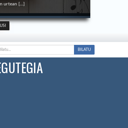
urtean […]
USI
BILATU
EGUTEGIA