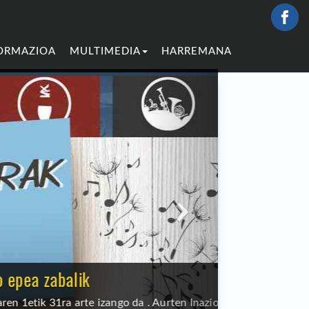
ORMAZIOA
MULTIMEDIA
HARREMANA
epea zabalik
 1etik 31ra arte izango da . Aurten Inazio