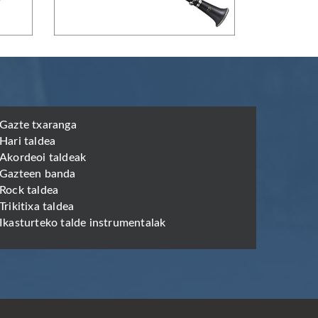
Gazte txaranga
Hari taldea
Akordeoi taldeak
Gazteen banda
Rock taldea
Trikitixa taldea
Ikasturteko talde instrumentalak