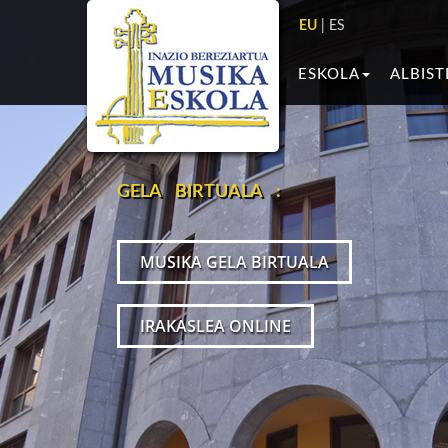
EU
|
ES
ESKOLA
ALBIST
GELA BIRTUALA :
MUSIKA GELA BIRTUALA
IRAKASLEA ONLINE