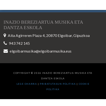
INAZIO BEREZIARTUA MUSIKA ETA
DANTZA ESKOLA
Aita Agirreren Plaza 4, 20870 Elgoibar, Gipuzkoa
943 742 145
elgoibarmusika@elgoibarmusika.eus
COPYRIGHT © 2026 INAZIO BEREZIARTUA MUSIKA ETA
DANTZA ESKOLA
LEGE OHARRA
|
PRIBATUTASUN POLITIKA
|
COOKIE
POLITIKA