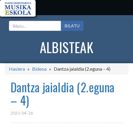
BILATU
ALBISTEAK
Hasiera
Bideoa
Dantza jaialdia (2.eguna – 4)
Dantza jaialdia (2.eguna
– 4)
2021-04-26