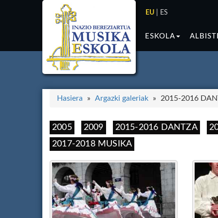
EU
|
ES
ESKOLA
ALBIST
Hasiera
Argazki galeriak
2015-2016 DA
2005
2009
2015-2016 DANTZA
2
2017-2018 MUSIKA