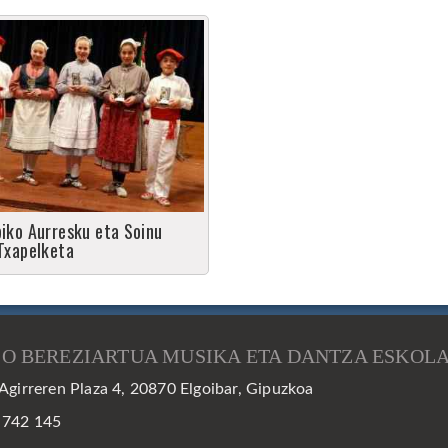
iko Aurresku eta Soinu
Txapelketa
IO BEREZIARTUA MUSIKA ETA DANTZA ESKOL
Agirreren Plaza 4, 20870 Elgoibar, Gipuzkoa
 742 145