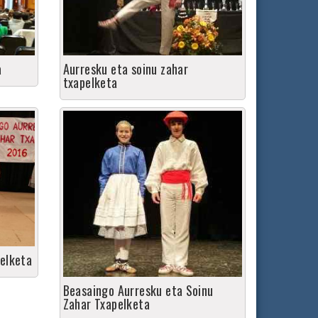
a
Aurresku eta soinu zahar
txapelketa
elketa
Beasaingo Aurresku eta Soinu
Zahar Txapelketa