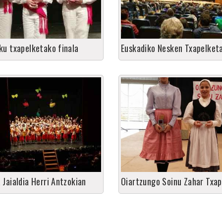
ku txapelketako finala
Euskadiko Nesken Txapelket
 Jaialdia Herri Antzokian
Oiartzungo Soinu Zahar Txap