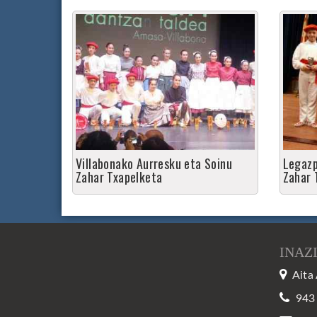
Villabonako Aurresku eta Soinu
Legazp
Zahar Txapelketa
Zahar 
INAZ
Aita 
943