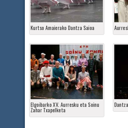
Kurtso Amaierako Dantza Saioa
Aurres
Elgoibarko XV. Aurresku eta Soinu
Dantza
Zahar Txapelketa