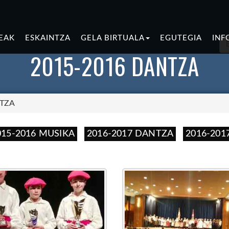
EAK
ESKAINTZA
GELA BIRTUALA
EGUTEGIA
INF
2015-2016 DANTZA
NTZA
015-2016 MUSIKA
2016-2017 DANTZA
2016-201