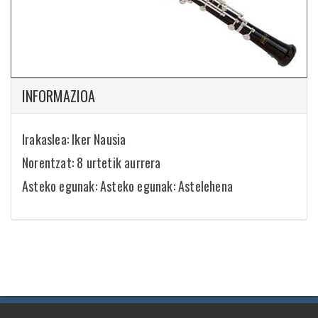
INFORMAZIOA
Irakaslea: Iker Nausia
Norentzat: 8 urtetik aurrera
Asteko egunak: Asteko egunak: Astelehena