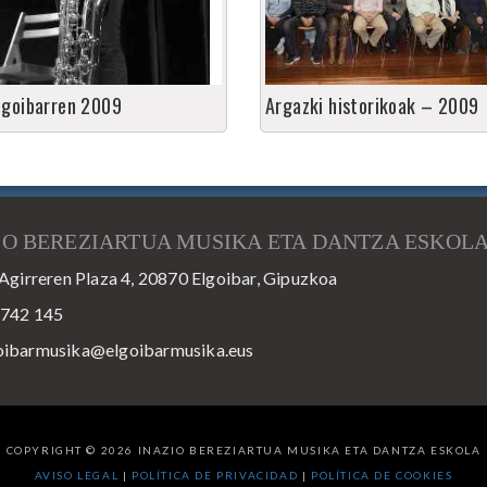
lgoibarren 2009
Argazki historikoak – 2009
IO BEREZIARTUA MUSIKA ETA DANTZA ESKOL
Agirreren Plaza 4, 20870 Elgoibar, Gipuzkoa
 742 145
oibarmusika@elgoibarmusika.eus
COPYRIGHT © 2026 INAZIO BEREZIARTUA MUSIKA ETA DANTZA ESKOLA
AVISO LEGAL
|
POLÍTICA DE PRIVACIDAD
|
POLÍTICA DE COOKIES