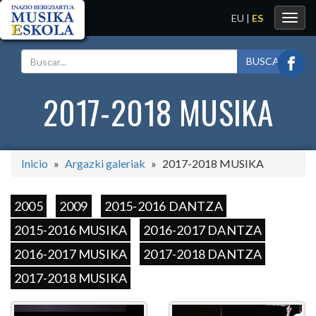
EU
|
ES
Toggl
navig
BUSCAR
2017-2018 MUSIKA
Inicio
Argazki galeriak
2017-2018 MUSIKA
2005
2009
2015-2016 DANTZA
2015-2016 MUSIKA
2016-2017 DANTZA
2016-2017 MUSIKA
2017-2018 DANTZA
2017-2018 MUSIKA